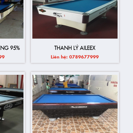
ANG 95%
THANH LÝ AILEEX
99
Liên hệ: 0789677999