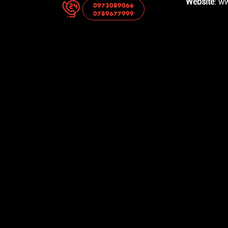
Website
: w
0973089066
0789677999