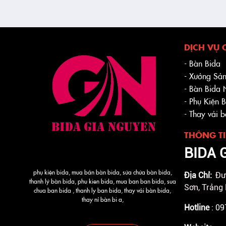
DỊCH VỤ 
- Bàn Bida
- Xưởng Sản
- Bàn Bida
- Phụ Kiện 
- Thay vải 
THÔNG TI
BIDA 
phụ kiện bida, mua bán bàn bida, sửa chửa bàn bida,
Địa Chỉ:
Đư
thanh lý bàn bida, phu kien bida, mua ban ban bida, sua
Sơn, Trảng
chua ban bida , thanh ly ban bida, thay vải bàn bida,
thay nỉ bàn bi a,
Hotline
: 0