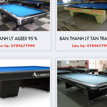
ANH LÝ AILEEX 95 %
BÀN THANH LÝ TÂN TR
iên hệ: 0789677999
Liên hệ: 07896779