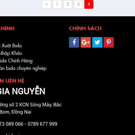
1
2
3
4
CHÍNH
CHÍNH SÁCH
 Xuất Bida
 Nhập Khẩu
Bida Chính Hãng
bàn bida chuyên nghiệp
N LIÊN HỆ
GIA NGUYỄN
ờng số 2 KCN Sông Mây, Bắc
 Bom, Đồng Nai
973 089 066 - 0789 677 999