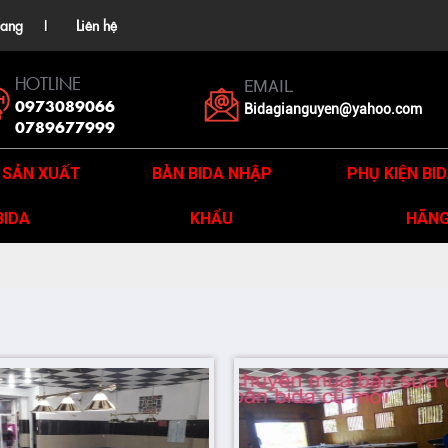
ang
Liên hệ
HOTLINE
EMAIL
0973089066
Bidagianguyen@yahoo.com
0789677999
 SẢN XUẤT
BÀN BIDA NHẬP
PHỤ KIỆN BI
BIDA
KHẨU
HÃN