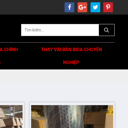
DA CHÍNH
THAY VẢI BÀN BIDA CHUYÊN
G
NGHIỆP