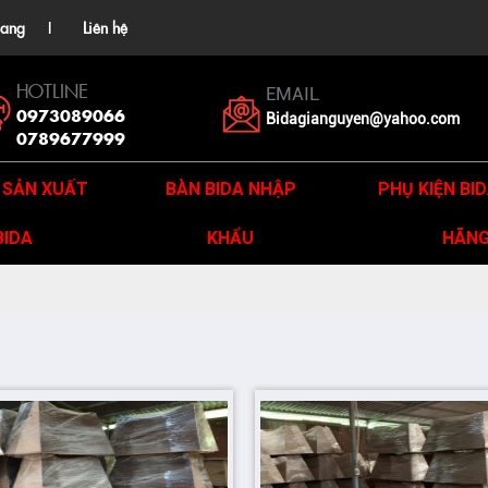
ang
Liên hệ
HOTLINE
EMAIL
0973089066
Bidagianguyen@yahoo.com
0789677999
 SẢN XUẤT
BÀN BIDA NHẬP
PHỤ KIỆN BI
BIDA
KHẨU
HÃN