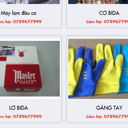
Máy làm đầu cơ
CƠ BIDA
iên hệ: 0789677999
Liên hệ: 07896779
LƠ BIDA
GĂNG TAY
iên hệ: 0789677999
Liên hệ: 07896779