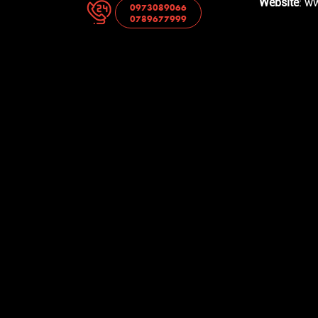
Website
: w
0973089066
0789677999