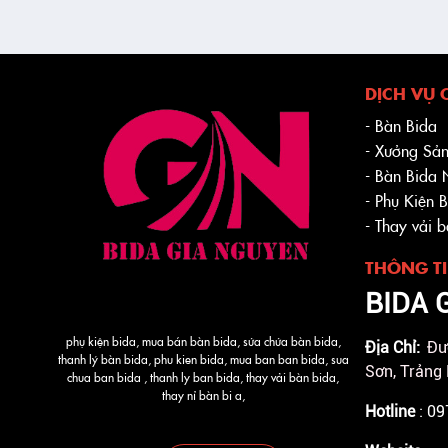
DỊCH VỤ 
- Bàn Bida
- Xưởng Sản
- Bàn Bida
- Phụ Kiện 
- Thay vải 
THÔNG TI
BIDA 
phụ kiện bida, mua bán bàn bida, sửa chửa bàn bida,
Địa Chỉ:
Đư
thanh lý bàn bida, phu kien bida, mua ban ban bida, sua
Sơn, Trảng
chua ban bida , thanh ly ban bida, thay vải bàn bida,
thay nỉ bàn bi a,
Hotline
: 0