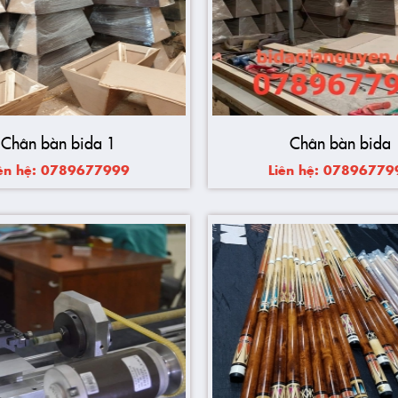
Chân bàn bida 1
Chân bàn bida
iên hệ: 0789677999
Liên hệ: 07896779