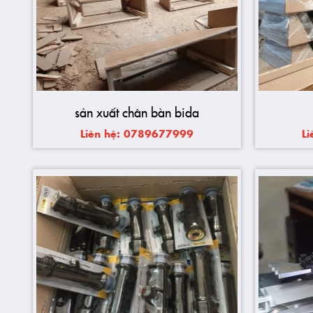
sản xuất chân bàn bida
Liên hệ: 0789677999
L