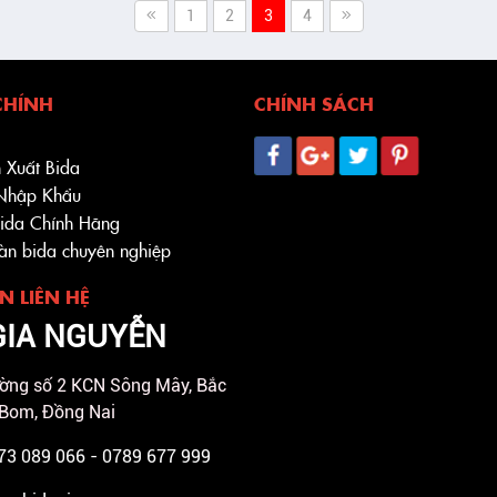
1
2
3
4
CHÍNH
CHÍNH SÁCH
 Xuất Bida
 Nhập Khẩu
Bida Chính Hãng
bàn bida chuyên nghiệp
N LIÊN HỆ
GIA NGUYỄN
ờng số 2 KCN Sông Mây, Bắc
 Bom, Đồng Nai
973 089 066 - 0789 677 999