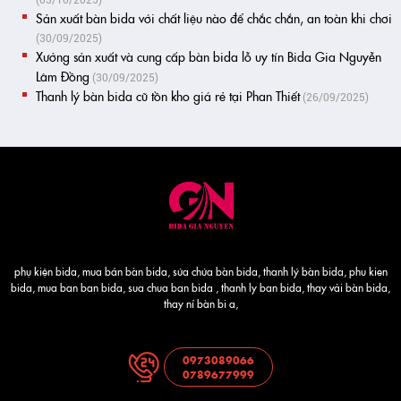
(03/10/2025)
Sản xuất bàn bida với chất liệu nào để chắc chắn, an toàn khi chơi
(30/09/2025)
Xưởng sản xuất và cung cấp bàn bida lỗ uy tín Bida Gia Nguyễn
Lâm Đồng
(30/09/2025)
Thanh lý bàn bida cũ tồn kho giá rẻ tại Phan Thiết
(26/09/2025)
phụ kiện bida, mua bán bàn bida, sửa chửa bàn bida, thanh lý bàn bida, phu kien
bida, mua ban ban bida, sua chua ban bida , thanh ly ban bida, thay vải bàn bida,
thay nỉ bàn bi a,
0973089066
0789677999