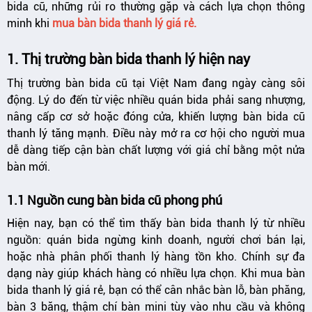
bida cũ, những rủi ro thường gặp và cách lựa chọn thông
minh khi
mua bàn bida thanh lý giá rẻ.
1. Thị trường bàn bida thanh lý hiện nay
Thị trường bàn bida cũ tại Việt Nam đang ngày càng sôi
động. Lý do đến từ việc nhiều quán bida phải sang nhượng,
nâng cấp cơ sở hoặc đóng cửa, khiến lượng bàn bida cũ
thanh lý tăng mạnh. Điều này mở ra cơ hội cho người mua
dễ dàng tiếp cận bàn chất lượng với giá chỉ bằng một nửa
bàn mới.
1.1 Nguồn cung bàn bida cũ phong phú
Hiện nay, bạn có thể tìm thấy bàn bida thanh lý từ nhiều
nguồn: quán bida ngừng kinh doanh, người chơi bán lại,
hoặc nhà phân phối thanh lý hàng tồn kho. Chính sự đa
dạng này giúp khách hàng có nhiều lựa chọn. Khi mua bàn
bida thanh lý giá rẻ, bạn có thể cân nhắc bàn lỗ, bàn phăng,
bàn 3 băng, thậm chí bàn mini tùy vào nhu cầu và không