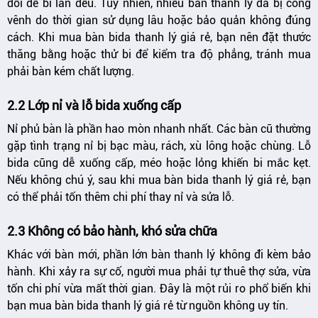
đối để bi lăn đều. Tuy nhiên, nhiều bàn thanh lý đã bị cong
vênh do thời gian sử dụng lâu hoặc bảo quản không đúng
cách. Khi mua bàn bida thanh lý giá rẻ, bạn nên đặt thước
thăng bằng hoặc thử bi để kiểm tra độ phẳng, tránh mua
phải bàn kém chất lượng.
2.2 Lớp nỉ và lỗ bida xuống cấp
Nỉ phủ bàn là phần hao mòn nhanh nhất. Các bàn cũ thường
gặp tình trạng nỉ bị bạc màu, rách, xù lông hoặc chùng. Lỗ
bida cũng dễ xuống cấp, méo hoặc lỏng khiến bi mắc kẹt.
Nếu không chú ý, sau khi mua bàn bida thanh lý giá rẻ, bạn
có thể phải tốn thêm chi phí thay nỉ và sửa lỗ.
2.3 Không có bảo hành, khó sửa chữa
Khác với bàn mới, phần lớn bàn thanh lý không đi kèm bảo
hành. Khi xảy ra sự cố, người mua phải tự thuê thợ sửa, vừa
tốn chi phí vừa mất thời gian. Đây là một rủi ro phổ biến khi
bạn mua bàn bida thanh lý giá rẻ từ nguồn không uy tín.